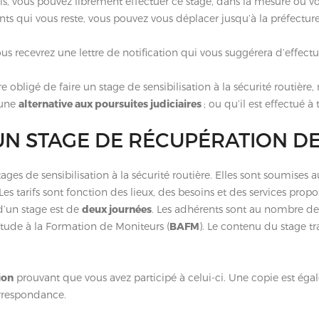
s, vous pouvez librement effectuer ce stage, dans la mesure où vo
s qui vous reste, vous pouvez vous déplacer jusqu’à la préfectur
s recevrez une lettre de notification qui vous suggérera d’effectu
’être obligé de faire un stage de sensibilisation à la sécurité routiè
 une
alternative aux poursuites judiciaires
; ou qu’il est effectué à 
N STAGE DE RÉCUPÉRATION DE 
ages de sensibilisation à la sécurité routière. Elles sont soumises 
es tarifs sont fonction des lieux, des besoins et des services propos
d’un stage est de
deux journées
. Les adhérents sont au nombre de 
tude à la Formation de Moniteurs (
BAFM
). Le contenu du stage tr
ion
prouvant que vous avez participé à celui-ci. Une copie est éga
correspondance.